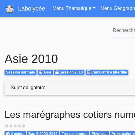
Navigation principa
Labolycée
Menu Thematique
Menu Géograph
Asie 2010
Rattrapages
Centre
Annee
Calculatrice
Session normale
Asie
Session 2010
Calculatrice Interdite
d'examen
Autorisee
Sujet obligatoire
Exercices
Les marégraphes cotiers num
Difficulté
Points
Theme
4 points
Bac S 2003-2012
Tronc commun
Physique
Propagation 