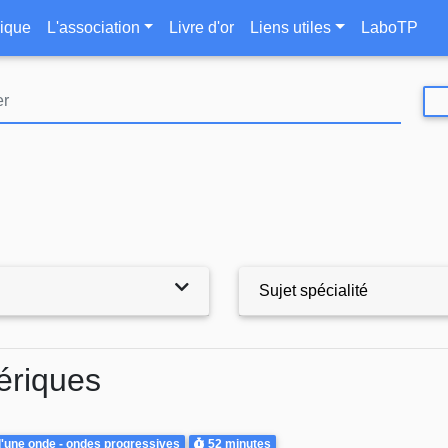
Aller
le
ique
L'association
Livre d'or
Liens utiles
LaboTP
au
contenu
principal
Sujet spécialité
ériques
Durée
d'une onde - ondes progressives
52 minutes