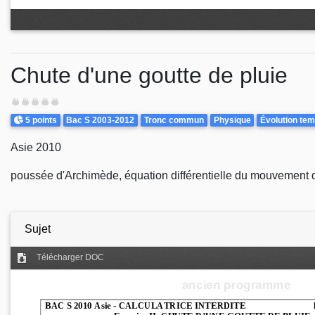
Chute d'une goutte de pluie
Difficulté
Points
Theme
5 points
Bac S 2003-2012
Tronc commun
Physique
Évolution te
Asie 2010
poussée d'Archimède, équation différentielle du mouvement de c
Sujet