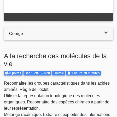
Corrigé
A la recherche des molécules de la
vie
Points
Theme
Durée
8 points
Bac S 2013-2020
Chimie
1 heure
20 minutes
Reconnaître les groupes caractéristiques dans les acides
aminés. Règle de l'octet.
Utiliser la représentation topologique des molécules
organiques. Reconnaître des espèces chirales à partir de
leur représentation.
Mélange racémique. Extraire et exploiter des informations