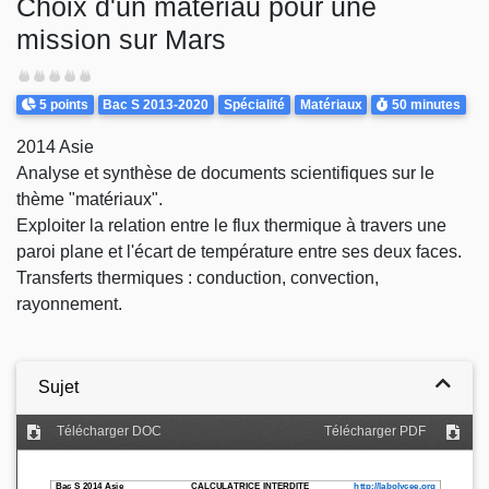
Choix d'un matériau pour une
mission sur Mars
Difficulté
Points
Theme
Durée
5 points
Bac S 2013-2020
Spécialité
Matériaux
50 minutes
2014 Asie
Analyse et synthèse de documents scientifiques sur le
thème "matériaux".
Exploiter la relation entre le flux thermique à travers une
paroi plane et l'écart de température entre ses deux faces.
Transferts thermiques : conduction, convection,
rayonnement.
Sujet