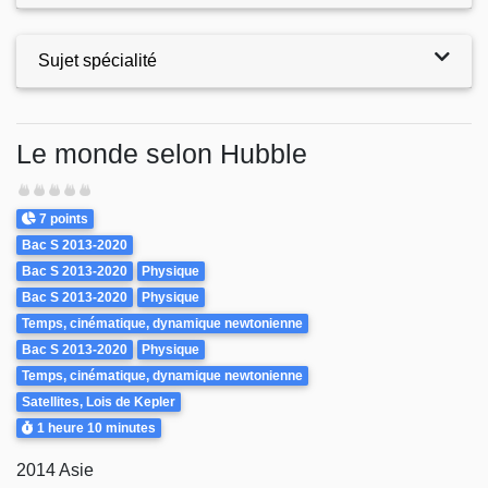
Sujet spécialité
Exercices
Le monde selon Hubble
Difficulté
Points
7 points
Theme
Bac S 2013-2020
Bac S 2013-2020
Physique
Bac S 2013-2020
Physique
Temps, cinématique, dynamique newtonienne
Bac S 2013-2020
Physique
Temps, cinématique, dynamique newtonienne
Satellites, Lois de Kepler
Durée
1 heure
10 minutes
2014 Asie