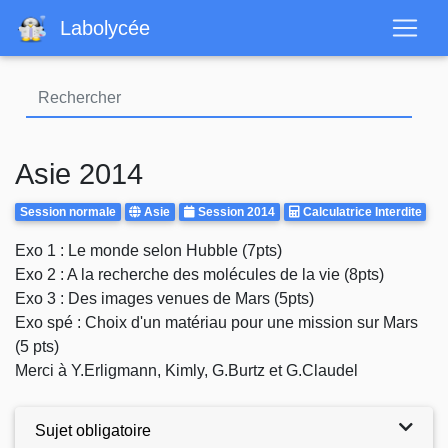
Aller
Labolycée
au
contenu
principal
Asie 2014
Rattrapages
Centre
Annee
Calculatrice
Session normale
Asie
Session 2014
Calculatrice Interdite
d'examen
Autorisee
Body
Exo 1 : Le monde selon Hubble (7pts)
Exo 2 : A la recherche des molécules de la vie (8pts)
Exo 3 : Des images venues de Mars (5pts)
Exo spé : Choix d'un matériau pour une mission sur Mars
(5 pts)
Merci à Y.Erligmann, Kimly, G.Burtz et G.Claudel
Sujet obligatoire