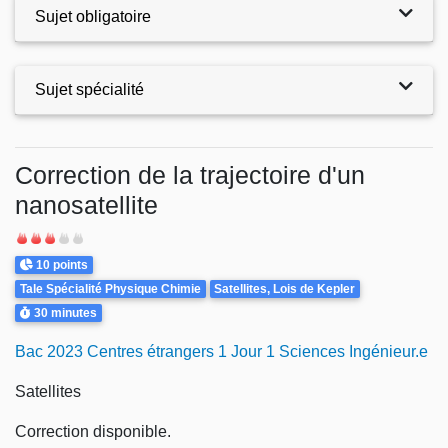
Sujet obligatoire
Sujet spécialité
Exercices
Correction de la trajectoire d'un
nanosatellite
Difficulté
Points
10 points
Theme
Tale Spécialité Physique Chimie
Satellites, Lois de Kepler
Durée
30 minutes
Bac 2023 Centres étrangers 1 Jour 1 Sciences Ingénieur.e
Satellites
Correction disponible.