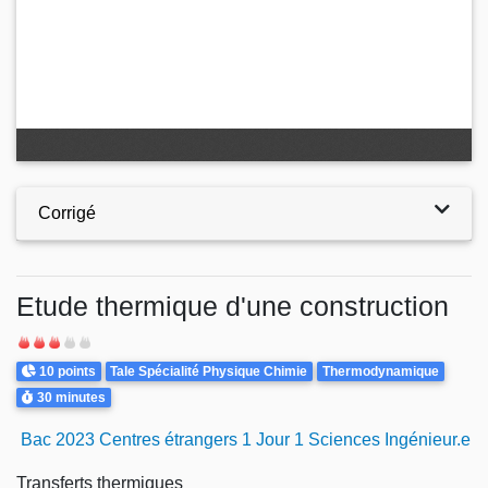
Corrigé
Etude thermique d'une construction
Difficulté
Points
Theme
10 points
Tale Spécialité Physique Chimie
Thermodynamique
Durée
30 minutes
Bac 2023 Centres étrangers 1 Jour 1 Sciences Ingénieur.e
Transferts thermiques