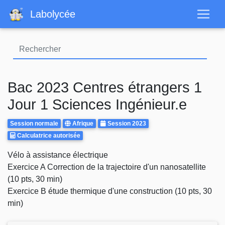
Aller
Labolycée
au
contenu
principal
Bac 2023 Centres étrangers 1
Jour 1 Sciences Ingénieur.e
Rattrapages
Centre
Annee
Session normale
Afrique
Session 2023
Calculatrice
d'examen
Calculatrice autorisée
Autorisee
Body
Vélo à assistance électrique
Exercice A Correction de la trajectoire d'un nanosatellite
(10 pts, 30 min)
Exercice B étude thermique d'une construction (10 pts, 30
min)