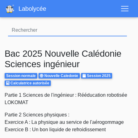
Aller
Labolycée
au
contenu
principal
Bac 2025 Nouvelle Calédonie
Sciences ingénieur
Rattrapages
Centre
Annee
Session normale
Nouvelle Caledonie
Session 2025
Calculatrice
d'examen
Calculatrice autorisée
Autorisee
Body
Partie 1 Sciences de l'ingénieur : Rééducation robotisée
LOKOMAT
Partie 2 Sciences physiques :
Exercice A : La physique au service de l'aérogommage
Exercice B : Un bon liquide de refroidissement