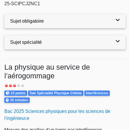
25-SCIPCJ2NC1
Sujet obligatoire
Sujet spécialité
Exercices
La physique au service de
l'aérogommage
Difficulté
Points
Theme
10 points
Tale Spécialité Physique Chimie
Interférences
Durée
30 minutes
Bac 2025 Sciences physiques pour les sciences de
l'ingénieur.e
Mesure des mailles d'un tamis par interférences,