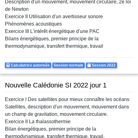
Description d'un mouvement, mouvement circulaire, 2e loi
de Newton
Exercice II Utilisation d'un avertisseur sonore
Phénomènes acoustiques
Exercice III L'intérêt énergétique d'une PAC
Bilans énergétiques, premier principe de la
thermodynamique, transfert thermique, travail
Calculatrice
Rattrapages
Annee
Calculatrice autorisée
Session normale
Session 2022
Autorisee
Nouvelle Calédonie SI 2022 jour 1
Exercice I Des satellites pour mieux connaître les océans
Satellites, description d'un mouvement, mouvement dans
un champ de gravitation, mouvement circulaire.
Exercice II La thalassothermie
Bilan énergétiques, premier principe de la
thermodynamique, transfert thermique, travail.