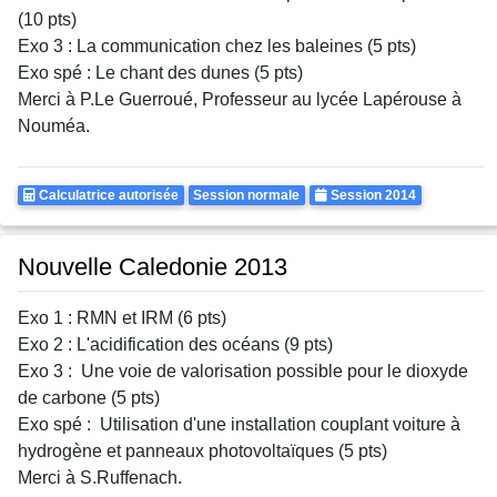
(10 pts)
Exo 3 : La communication chez les baleines (5 pts)
Exo spé : Le chant des dunes (5 pts)
Merci à P.Le Guerroué, Professeur au lycée Lapérouse à
Nouméa.
Calculatrice
Rattrapages
Annee
Calculatrice autorisée
Session normale
Session 2014
Autorisee
Nouvelle Caledonie 2013
Exo 1 : RMN et IRM (6 pts)
Exo 2 : L'acidification des océans (9 pts)
Exo 3 : Une voie de valorisation possible pour le dioxyde
de carbone (5 pts)
Exo spé : Utilisation d'une installation couplant voiture à
hydrogène et panneaux photovoltaïques (5 pts)
Merci à S.Ruffenach.