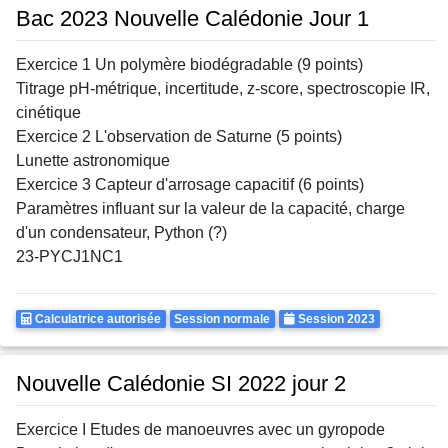
Bac 2023 Nouvelle Calédonie Jour 1
Exercice 1 Un polymère biodégradable (9 points)
Titrage pH-métrique, incertitude, z-score, spectroscopie IR,
cinétique
Exercice 2 L'observation de Saturne (5 points)
Lunette astronomique
Exercice 3 Capteur d'arrosage capacitif (6 points)
Paramètres influant sur la valeur de la capacité, charge
d'un condensateur, Python (?)
23-PYCJ1NC1
Calculatrice
Rattrapages
Annee
Calculatrice autorisée
Session normale
Session 2023
Autorisee
Nouvelle Calédonie SI 2022 jour 2
Exercice I Etudes de manoeuvres avec un gyropode