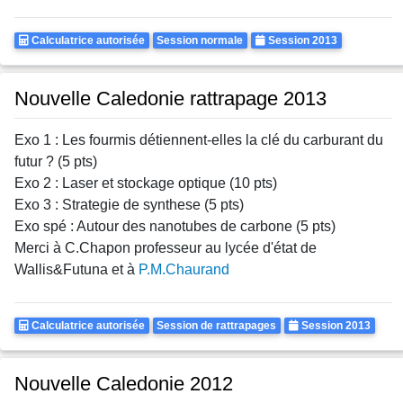
Calculatrice
Rattrapages
Annee
Calculatrice autorisée
Session normale
Session 2013
Autorisee
Nouvelle Caledonie rattrapage 2013
Exo 1 : Les fourmis détiennent-elles la clé du carburant du
futur ? (5 pts)
Exo 2 : Laser et stockage optique (10 pts)
Exo 3 : Strategie de synthese (5 pts)
Exo spé : Autour des nanotubes de carbone (5 pts)
Merci à C.Chapon professeur au lycée d'état de
Wallis&Futuna et à
P.M.Chaurand
Calculatrice
Rattrapages
Annee
Calculatrice autorisée
Session de rattrapages
Session 2013
Autorisee
Nouvelle Caledonie 2012