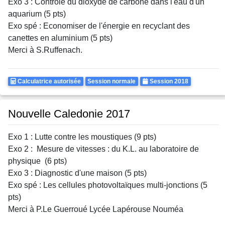
Exo 3 : Contrôle du dioxyde de carbone dans l'eau d'un
aquarium (5 pts)
Exo spé : Economiser de l'énergie en recyclant des
canettes en aluminium (5 pts)
Merci à S.Ruffenach.
Calculatrice
Rattrapages
Annee
Calculatrice autorisée
Session normale
Session 2018
Autorisee
Nouvelle Caledonie 2017
Exo 1 : Lutte contre les moustiques (9 pts)
Exo 2 : Mesure de vitesses : du K.L. au laboratoire de
physique (6 pts)
Exo 3 : Diagnostic d'une maison (5 pts)
Exo spé : Les cellules photovoltaïques multi-jonctions (5
pts)
Merci à P.Le Guerroué Lycée Lapérouse Nouméa