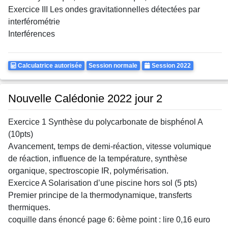
Exercice III Les ondes gravitationnelles détectées par
interférométrie
Interférences
Calculatrice
Rattrapages
Annee
Calculatrice autorisée
Session normale
Session 2022
Autorisee
Nouvelle Calédonie 2022 jour 2
Exercice 1 Synthèse du polycarbonate de bisphénol A
(10pts)
Avancement, temps de demi-réaction, vitesse volumique
de réaction, influence de la température, synthèse
organique, spectroscopie IR, polymérisation.
Exercice A Solarisation d’une piscine hors sol (5 pts)
Premier principe de la thermodynamique, transferts
thermiques.
coquille dans énoncé page 6: 6ème point : lire 0,16 euro