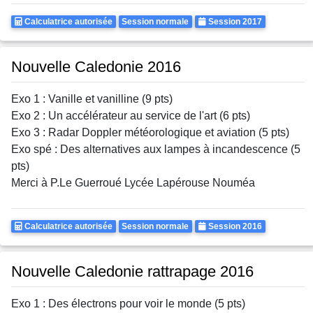
Calculatrice
Rattrapages
Annee
Calculatrice autorisée
Session normale
Session 2017
Autorisee
Nouvelle Caledonie 2016
Exo 1 : Vanille et vanilline (9 pts)
Exo 2 : Un accélérateur au service de l'art (6 pts)
Exo 3 : Radar Doppler météorologique et aviation (5 pts)
Exo spé : Des alternatives aux lampes à incandescence (5
pts)
Merci à P.Le Guerroué Lycée Lapérouse Nouméa
Calculatrice
Rattrapages
Annee
Calculatrice autorisée
Session normale
Session 2016
Autorisee
Nouvelle Caledonie rattrapage 2016
Exo 1 : Des électrons pour voir le monde (5 pts)