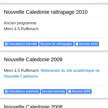
Autorisee
Nouvelle Caledonie rattrapage 2010
Ancien programme.
Merci à S.Ruffenach.
Calculatrice
Rattrapages
Annee
Calculatrice interdite
Session de rattrapages
Session 2010
Autorisee
Nouvelle Caledonie 2009
Merci à S.Ruffenach.
Webmestre du site académique de
Nouvelle Calédonie
Calculatrice
Rattrapages
Annee
Calculatrice autorisée
Session normale
Session 2009
Autorisee
Nouvelle Caledonie 2008