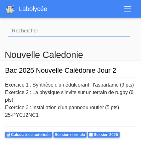
Aller
Labolycée
au
contenu
principal
Nouvelle Caledonie
Bac 2025 Nouvelle Calédonie Jour 2
Exercice 1 : Synthèse d'un édulcorant : l'aspartame (9 pts)
Exercice 2 : La physique s'invite sur un terrain de rugby (6
pts)
Exercice 3 : Installation d'un panneau routier (5 pts)
25-PYCJ2NC1
Calculatrice
Rattrapages
Annee
Calculatrice autorisée
Session normale
Session 2025