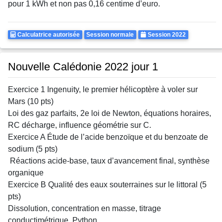
pour 1 kWh et non pas 0,16 centime d’euro.
Calculatrice
Rattrapages
Annee
Calculatrice autorisée
Session normale
Session 2022
Autorisee
Nouvelle Calédonie 2022 jour 1
Exercice 1 Ingenuity, le premier hélicoptère à voler sur
Mars (10 pts)
Loi des gaz parfaits, 2e loi de Newton, équations horaires,
RC décharge, influence géométrie sur C.
Exercice A Étude de l’acide benzoïque et du benzoate de
sodium (5 pts)
Réactions acide-base, taux d’avancement final, synthèse
organique
Exercice B Qualité des eaux souterraines sur le littoral (5
pts)
Dissolution, concentration en masse, titrage
conductimétrique, Python