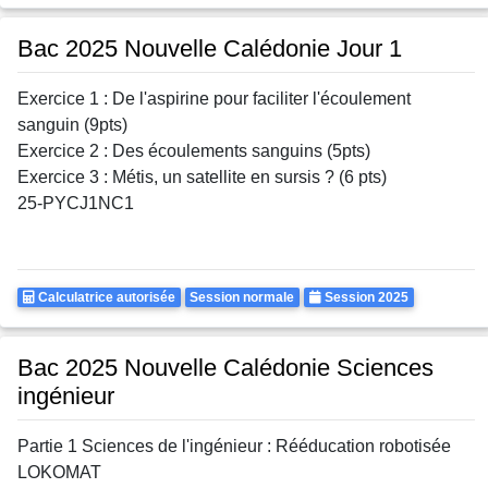
Autorisee
Bac 2025 Nouvelle Calédonie Jour 1
Exercice 1 : De l'aspirine pour faciliter l'écoulement
sanguin (9pts)
Exercice 2 : Des écoulements sanguins (5pts)
Exercice 3 : Métis, un satellite en sursis ? (6 pts)
25-PYCJ1NC1
Calculatrice
Rattrapages
Annee
Calculatrice autorisée
Session normale
Session 2025
Autorisee
Bac 2025 Nouvelle Calédonie Sciences
ingénieur
Partie 1 Sciences de l'ingénieur : Rééducation robotisée
LOKOMAT