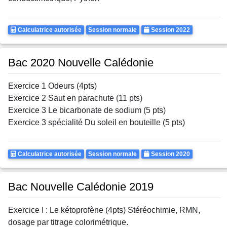
Calculatrice
Rattrapages
Annee
Calculatrice autorisée
Session normale
Session 2022
Autorisee
Bac 2020 Nouvelle Calédonie
Exercice 1 Odeurs (4pts)
Exercice 2 Saut en parachute (11 pts)
Exercice 3 Le bicarbonate de sodium (5 pts)
Exercice 3 spécialité Du soleil en bouteille (5 pts)
Calculatrice
Rattrapages
Annee
Calculatrice autorisée
Session normale
Session 2020
Autorisee
Bac Nouvelle Calédonie 2019
Exercice I : Le kétoprofène (4pts) Stéréochimie, RMN,
dosage par titrage colorimétrique.