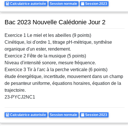
Calculatrice
Rattrapages
Annee
Calculatrice autorisée
Session normale
Session 2023
Autorisee
Bac 2023 Nouvelle Calédonie Jour 2
Exercice 1 Le miel et les abeilles (9 points)
Cinétique, loi d'ordre 1, titrage pH-métrique, synthèse
organique d'un ester, rendement.
Exercice 2 Fête de la musique (5 points)
Niveau d'intensité sonore, mesure fréquence.
Exercice 3 Tir à l'arc à la perche verticale (6 points)
étude énergétique, incertitude, mouvement dans un champ
de pesanteur uniforme, équations horaires, équation de la
trajectoire.
23-PYCJ2NC1
Calculatrice
Rattrapages
Annee
Calculatrice autorisée
Session normale
Session 2023
Autorisee