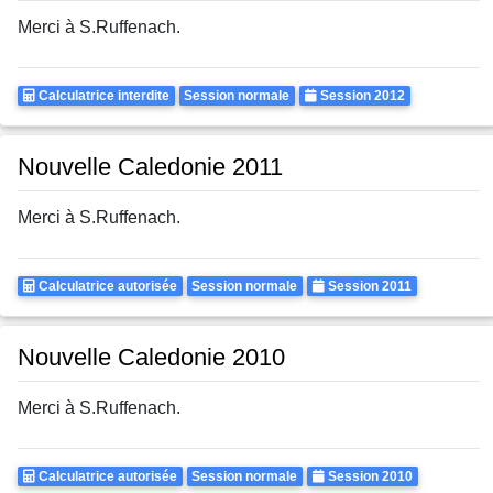
Merci à S.Ruffenach.
Calculatrice
Rattrapages
Annee
Calculatrice interdite
Session normale
Session 2012
Autorisee
Nouvelle Caledonie 2011
Merci à S.Ruffenach.
Calculatrice
Rattrapages
Annee
Calculatrice autorisée
Session normale
Session 2011
Autorisee
Nouvelle Caledonie 2010
Merci à S.Ruffenach.
Calculatrice
Rattrapages
Annee
Calculatrice autorisée
Session normale
Session 2010