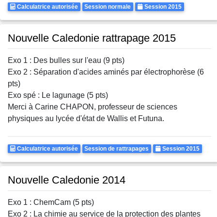
Calculatrice
Rattrapages
Annee
Calculatrice autorisée
Session normale
Session 2015
Autorisee
Nouvelle Caledonie rattrapage 2015
Exo 1 : Des bulles sur l'eau (9 pts)
Exo 2 : Séparation d'acides aminés par électrophorèse (6
pts)
Exo spé : Le lagunage (5 pts)
Merci à Carine CHAPON, professeur de sciences
physiques au lycée d'état de Wallis et Futuna.
Calculatrice
Rattrapages
Annee
Calculatrice autorisée
Session de rattrapages
Session 2015
Autorisee
Nouvelle Caledonie 2014
Exo 1 : ChemCam (5 pts)
Exo 2 : La chimie au service de la protection des plantes