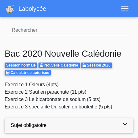
Aller
Labolycée
au
contenu
principal
Bac 2020 Nouvelle Calédonie
Rattrapages
Centre
Annee
Session normale
Nouvelle Caledonie
Session 2020
Calculatrice
d'examen
Calculatrice autorisée
Autorisee
Body
Exercice 1 Odeurs (4pts)
Exercice 2 Saut en parachute (11 pts)
Exercice 3 Le bicarbonate de sodium (5 pts)
Exercice 3 spécialité Du soleil en bouteille (5 pts)
Sujet obligatoire