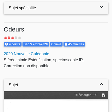
Sujet spécialité
Exercices
Odeurs
Difficulté
Points
Theme
Durée
4 points
Bac S 2013-2020
Chimie
45 minutes
2020 Nouvelle Calédonie
Stéréochimie Estérification, spectroscopie IR.
Correction non disponible.
Sujet