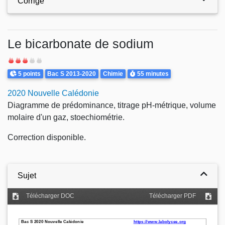
Corrigé
Le bicarbonate de sodium
Difficulté
Points
Theme
Durée
5 points
Bac S 2013-2020
Chimie
55 minutes
2020 Nouvelle Calédonie
Diagramme de prédominance, titrage pH-métrique, volume
molaire d'un gaz, stoechiométrie.
Correction disponible.
Sujet