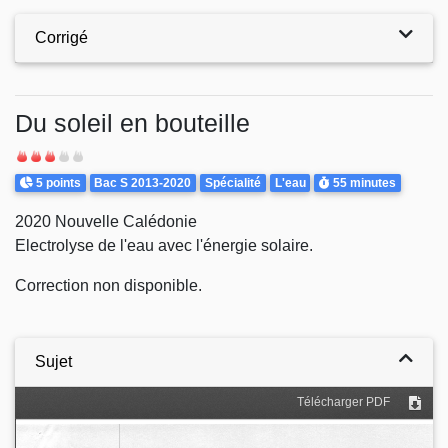
Corrigé
Du soleil en bouteille
Difficulté
Points
Theme
Durée
5 points
Bac S 2013-2020
Spécialité
L'eau
55 minutes
2020 Nouvelle Calédonie
Electrolyse de l'eau avec l'énergie solaire.
Correction non disponible.
Sujet