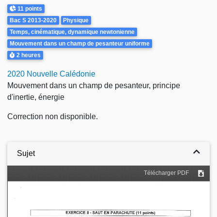
Points
11 points
Theme
Bac S 2013-2020
Physique
Temps, cinématique, dynamique newtonienne
Mouvement dans un champ de pesanteur uniforme
Durée
2 heures
2020 Nouvelle Calédonie
Mouvement dans un champ de pesanteur, principe
d'inertie, énergie
Correction non disponible.
Sujet