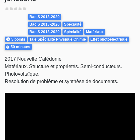
Difficulté
Theme
Bac S 2013-2020
Bac S 2013-2020
Spécialité
Bac S 2013-2020
Spécialité
Matériaux
Points
5 points
Tale Spécialité Physique Chimie
Effet photoélectrique
Durée
50 minutes
2017 Nouvelle Calédonie
Matériaux. Structure et propriétés. Semi-conducteurs.
Photovoltaïque.
Résolution de problème et synthèse de documents.
Video