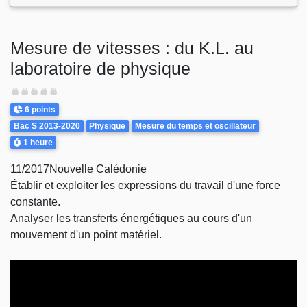
Mesure de vitesses : du K.L. au
laboratoire de physique
Difficulté
Points
6 points
Theme
Bac S 2013-2020
Physique
Mesure du temps et oscillateur
Durée
1 heure
11/2017Nouvelle Calédonie
Établir et exploiter les expressions du travail d'une force
constante.
Analyser les transferts énergétiques au cours d'un
mouvement d'un point matériel.
Video