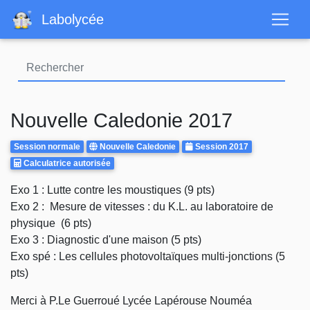
Aller
Labolycée
au
contenu
principal
Nouvelle Caledonie 2017
Rattrapages
Centre
Annee
Session normale
Nouvelle Caledonie
Session 2017
Calculatrice
d'examen
Calculatrice autorisée
Autorisee
Body
Exo 1 : Lutte contre les moustiques (9 pts)
Exo 2 : Mesure de vitesses : du K.L. au laboratoire de
physique (6 pts)
Exo 3 : Diagnostic d'une maison (5 pts)
Exo spé : Les cellules photovoltaïques multi-jonctions (5
pts)
Merci à P.Le Guerroué Lycée Lapérouse Nouméa