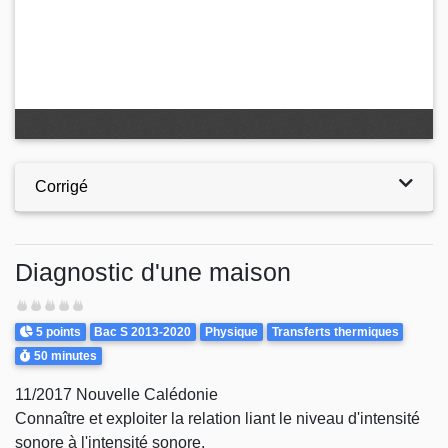
Corrigé
Diagnostic d'une maison
Difficulté
Points
Theme
5 points
Bac S 2013-2020
Physique
Transferts thermiques
Durée
50 minutes
11/2017 Nouvelle Calédonie
Connaître et exploiter la relation liant le niveau d'intensité
sonore à l'intensité sonore.