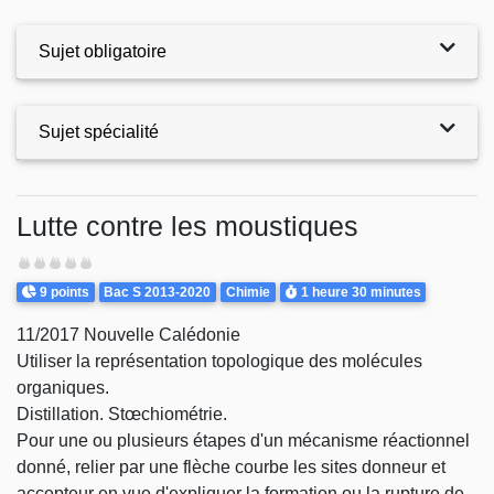
Sujet obligatoire
Sujet spécialité
Exercices
Lutte contre les moustiques
Difficulté
Points
Theme
Durée
9 points
Bac S 2013-2020
Chimie
1 heure
30 minutes
11/2017 Nouvelle Calédonie
Utiliser la représentation topologique des molécules
organiques.
Distillation. Stœchiométrie.
Pour une ou plusieurs étapes d'un mécanisme réactionnel
donné, relier par une flèche courbe les sites donneur et
accepteur en vue d'expliquer la formation ou la rupture de