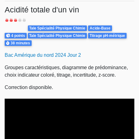
Acidité totale d'un vin
Difficulté
Theme
Tale Spécialité Physique Chimie
Acide-Base
Points
4 points
Tale Spécialité Physique Chimie
Titrage pH-métrique
Durée
38 minutes
Bac Amérique du nord 2024 Jour 2
Groupes caractéristiques, diagramme de prédominance,
choix indicateur coloré, titrage, incertitude, z-score.
Correction disponible.
Video