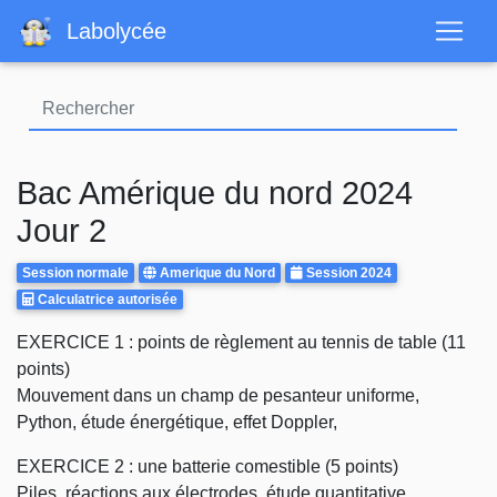
Aller
Labolycée
au
contenu
principal
Bac Amérique du nord 2024
Jour 2
Rattrapages
Centre
Annee
Session normale
Amerique du Nord
Session 2024
Calculatrice
d'examen
Calculatrice autorisée
Autorisee
Body
EXERCICE 1 : points de règlement au tennis de table (11
points)
Mouvement dans un champ de pesanteur uniforme,
Python, étude énergétique, effet Doppler,
EXERCICE 2 : une batterie comestible (5 points)
Piles, réactions aux électrodes, étude quantitative,