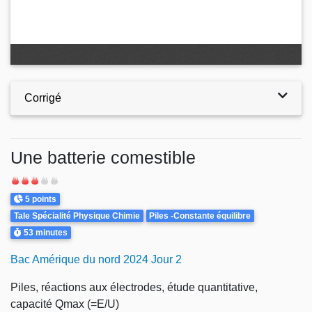
Corrigé
Une batterie comestible
Difficulté
Points
5 points
Theme
Tale Spécialité Physique Chimie
Piles -Constante équilibre
Durée
53 minutes
Bac Amérique du nord 2024 Jour 2
Piles, réactions aux électrodes, étude quantitative,
capacité Qmax (=E/U)