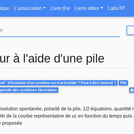
Aller
le
ique
L'association
Livre d'or
Liens utiles
LaboTP
au
contenu
principal
 à l'aide d'une pile
é" d'évolution d'un système est-il prévisible ? Peut-il être inversé ?
Pile
D
porelle des systèmes électriques
s évolution spontanée, polarité de la pile, 1/2 équations, quantité
tir de la courbe représentative de uc en fonction du temps puis 
le proposée