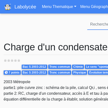
Navigation principa
Labolycée
Menu Thematique
Menu Géograph
Charge d'un condensateur
Theme
Bac S 2003-2012
Tronc commun
Chimie
Le sens "spontan
Points
7 points
Bac S 2003-2012
Tronc commun
Physique
Évolution tem
2003 Métropole
partie1: pile cuivre zinc : schéma de la pile, calcul Qr,i , sen
partie 2: RC, charge d'un condensateur, accès à E et tau à par
équation différentielle de la charge à établir, solution généra