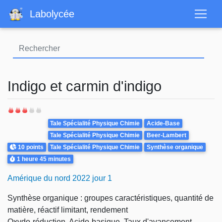
Aller
Labolycée
au
contenu
principal
Indigo et carmin d'indigo
Theme
Tale Spécialité Physique Chimie
Acide-Base
Tale Spécialité Physique Chimie
Beer-Lambert
Points
10 points
Tale Spécialité Physique Chimie
Synthèse organique
Durée
1 heure
45 minutes
Amérique du nord 2022 jour 1
Synthèse organique : groupes caractéristiques, quantité de
matière, réactif limitant, rendement
Oxydo-réduction. Acido-basique. Taux d'avancement.