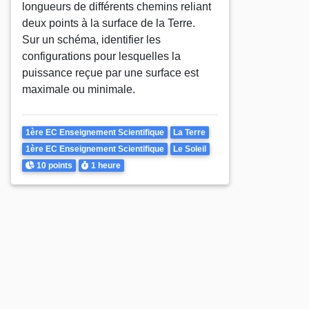
longueurs de différents chemins reliant
deux points à la surface de la Terre.
Sur un schéma, identifier les
configurations pour lesquelles la
puissance reçue par une surface est
maximale ou minimale.
Theme
1ère EC Enseignement Scientifique
La Terre
1ère EC Enseignement Scientifique
Le Soleil
Points
Durée
10 points
1 heure