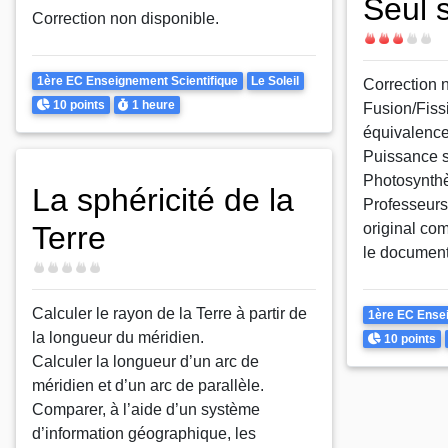
Seul 
Correction non disponible.
Difficulté
Theme
1ère EC Enseignement Scientifique
Le Soleil
Correction 
Points
Durée
10 points
1 heure
Fusion/Fiss
équivalence
Puissance s
Photosynth
La sphéricité de la
Professeurs 
Terre
original co
le document
Difficulté
Calculer le rayon de la Terre à partir de
Theme
1ère EC Ensei
la longueur du méridien.
Points
10 points
Calculer la longueur d’un arc de
méridien et d’un arc de parallèle.
Comparer, à l’aide d’un système
d’information géographique, les