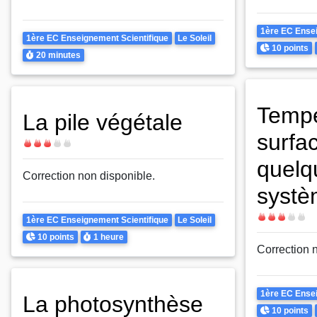
Theme
1ère EC Ensei
Theme
1ère EC Enseignement Scientifique
Le Soleil
Points
10 points
Durée
20 minutes
Tempé
La pile végétale
surfa
Difficulté
quelq
Correction non disponible.
systè
Difficulté
Theme
1ère EC Enseignement Scientifique
Le Soleil
Points
Durée
10 points
1 heure
Correction 
Theme
1ère EC Ensei
La photosynthèse
Points
10 points