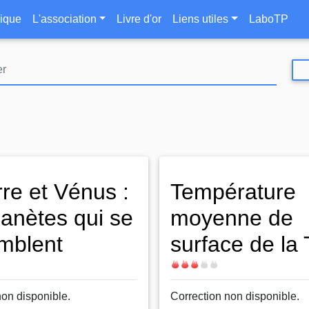
Aller
le
ique
L'association
Livre d'or
Liens utiles
LaboTP
au
contenu
principal
rre et Vénus :
Température
lanètes qui se
moyenne de
mblent
surface de la 
Difficulté
non disponible.
Correction non disponible.