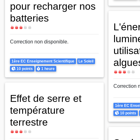
pour recharger nos
batteries
L'éne
Difficulté
lumin
Correction non disponible.
utilis
algue
Theme
1ère EC Enseignement Scientifique
Le Soleil
Points
Durée
10 points
1 heure
Difficulté
Correction 
Effet de serre et
Theme
1ère EC Ensei
température
Points
10 points
terrestre
Difficulté