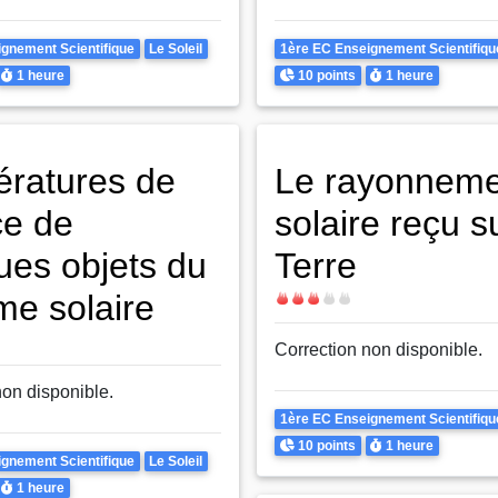
Theme
gnement Scientifique
Le Soleil
1ère EC Enseignement Scientifiqu
Durée
Points
Durée
1 heure
10 points
1 heure
ratures de
Le rayonneme
ce de
solaire reçu s
ues objets du
Terre
me solaire
Difficulté
Correction non disponible.
non disponible.
Theme
1ère EC Enseignement Scientifiqu
Points
Durée
10 points
1 heure
gnement Scientifique
Le Soleil
Durée
1 heure