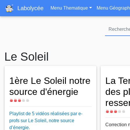
Navigation principa
Labolycée
Menu Thematique
Menu Géograph
Le Soleil
1ère Le Soleil notre
La Te
source d'énergie
des p
resse
Difficulté
Difficulté
Playlist de 5 vidéos réalisées par e-
profs sur Le Soleil, notre source
Correction 
d’énergie.