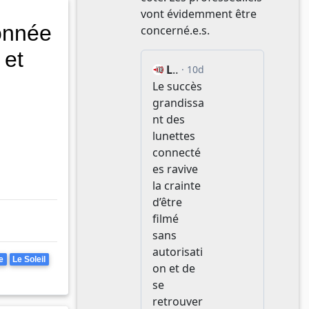
onnée
 et
e
Le Soleil