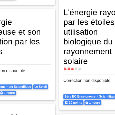
L'énergie ray
rgie
par les étoiles
euse et son
utilisation
ation par les
biologique du
s
rayonnement
solaire
Difficulté
non disponible
Correction non disponible.
gnement Scientifique
Le Soleil
Durée
1 heure
Theme
1ère EC Enseignement Scientifiqu
Points
Durée
10 points
1 heure