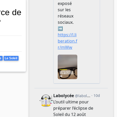
rce de
?
e
Le Soleil