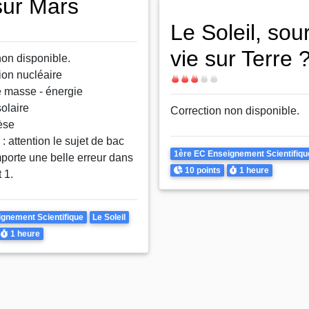
sur Mars
Le Soleil, sou
vie sur Terre 
non disponible.
ion nucléaire
Difficulté
 masse - énergie
olaire
Correction non disponible.
èse
: attention le sujet de bac
Theme
1ère EC Enseignement Scientifiqu
mporte une belle erreur dans
Points
Durée
10 points
1 heure
 1.
gnement Scientifique
Le Soleil
Durée
1 heure