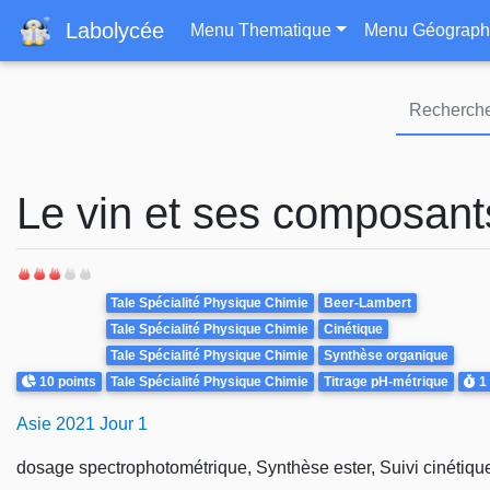
Navigation principa
Labolycée
Menu Thematique
Menu Géograph
Le vin et ses composant
Theme
Tale Spécialité Physique Chimie
Beer-Lambert
Tale Spécialité Physique Chimie
Cinétique
Tale Spécialité Physique Chimie
Synthèse organique
Points
Dur
10 points
Tale Spécialité Physique Chimie
Titrage pH-métrique
1
Asie 2021 Jour 1
dosage spectrophotométrique, Synthèse ester, Suivi cinétique 