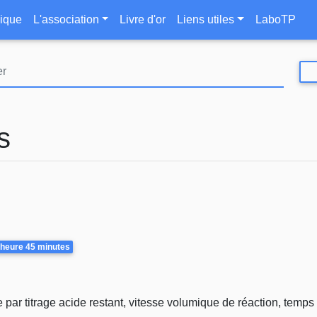
Aller
le
ique
L'association
Livre d'or
Liens utiles
LaboTP
au
contenu
principal
s
ée
 heure
45 minutes
par titrage acide restant, vitesse volumique de réaction, temps