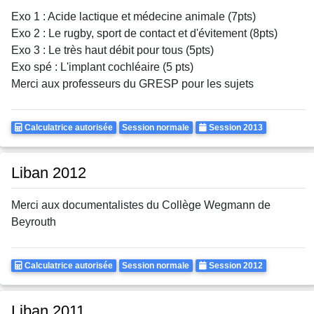
Exo 1 : Acide lactique et médecine animale (7pts)
Exo 2 : Le rugby, sport de contact et d'évitement (8pts)
Exo 3 : Le très haut débit pour tous (5pts)
Exo spé : L'implant cochléaire (5 pts)
Merci aux professeurs du GRESP pour les sujets
Calculatrice
Rattrapages
Annee
Calculatrice autorisée
Session normale
Session 2013
Autorisee
Liban 2012
Merci aux documentalistes du Collège Wegmann de
Beyrouth
Calculatrice
Rattrapages
Annee
Calculatrice autorisée
Session normale
Session 2012
Autorisee
Liban 2011