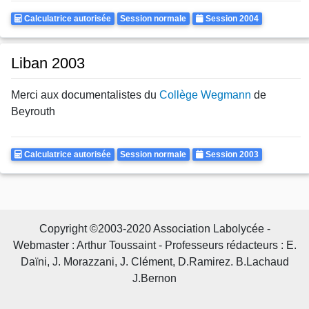
Calculatrice
Rattrapages
Annee
Calculatrice autorisée
Session normale
Session 2004
Autorisee
Liban 2003
Merci aux documentalistes du
Collège Wegmann
de
Beyrouth
Calculatrice
Rattrapages
Annee
Calculatrice autorisée
Session normale
Session 2003
Autorisee
Copyright ©2003-2020 Association Labolycée -
Webmaster : Arthur Toussaint - Professeurs rédacteurs : E.
Daïni, J. Morazzani, J. Clément, D.Ramirez. B.Lachaud
J.Bernon