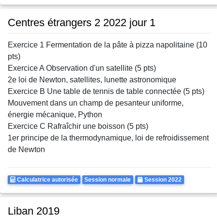
Autorisee
Centres étrangers 2 2022 jour 1
Exercice 1 Fermentation de la pâte à pizza napolitaine (10
pts)
Exercice A Observation d'un satellite (5 pts)
2e loi de Newton, satellites, lunette astronomique
Exercice B Une table de tennis de table connectée (5 pts)
Mouvement dans un champ de pesanteur uniforme,
énergie mécanique, Python
Exercice C Rafraîchir une boisson (5 pts)
1er principe de la thermodynamique, loi de refroidissement
de Newton
Calculatrice
Rattrapages
Annee
Calculatrice autorisée
Session normale
Session 2022
Autorisee
Liban 2019