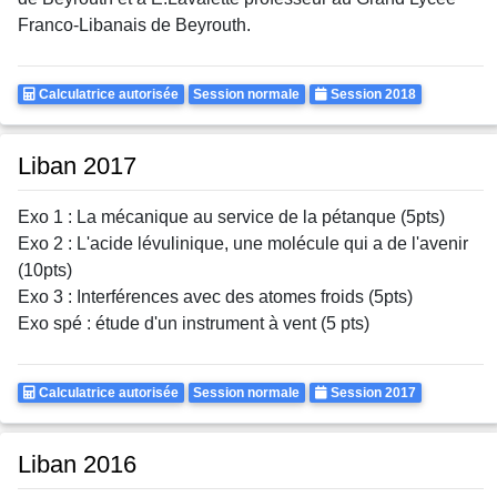
Franco-Libanais de Beyrouth.
Calculatrice
Rattrapages
Annee
Calculatrice autorisée
Session normale
Session 2018
Autorisee
Liban 2017
Exo 1 : La mécanique au service de la pétanque (5pts)
Exo 2 : L'acide lévulinique, une molécule qui a de l'avenir
(10pts)
Exo 3 : Interférences avec des atomes froids (5pts)
Exo spé : étude d'un instrument à vent (5 pts)
Calculatrice
Rattrapages
Annee
Calculatrice autorisée
Session normale
Session 2017
Autorisee
Liban 2016