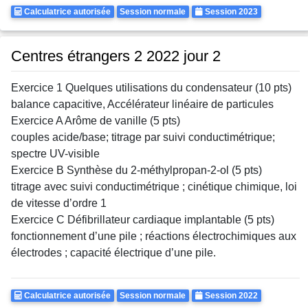
Calculatrice
Rattrapages
Annee
Calculatrice autorisée
Session normale
Session 2023
Autorisee
Centres étrangers 2 2022 jour 2
Exercice 1 Quelques utilisations du condensateur (10 pts)
balance capacitive, Accélérateur linéaire de particules
Exercice A Arôme de vanille (5 pts)
couples acide/base; titrage par suivi conductimétrique;
spectre UV-visible
Exercice B Synthèse du 2-méthylpropan-2-ol (5 pts)
titrage avec suivi conductimétrique ; cinétique chimique, loi
de vitesse d’ordre 1
Exercice C Défibrillateur cardiaque implantable (5 pts)
fonctionnement d’une pile ; réactions électrochimiques aux
électrodes ; capacité électrique d’une pile.
Calculatrice
Rattrapages
Annee
Calculatrice autorisée
Session normale
Session 2022