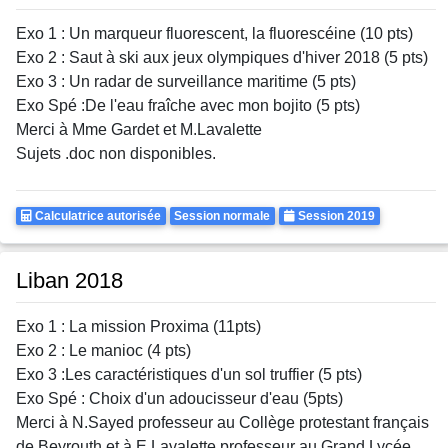
Exo 1 : Un marqueur fluorescent, la fluorescéine (10 pts)
Exo 2 : Saut à ski aux jeux olympiques d'hiver 2018 (5 pts)
Exo 3 : Un radar de surveillance maritime (5 pts)
Exo Spé :De l'eau fraîche avec mon bojito (5 pts)
Merci à Mme Gardet et M.Lavalette
Sujets .doc non disponibles.
Calculatrice
Rattrapages
Annee
Calculatrice autorisée
Session normale
Session 2019
Autorisee
Liban 2018
Exo 1 : La mission Proxima (11pts)
Exo 2 : Le manioc (4 pts)
Exo 3 :Les caractéristiques d'un sol truffier (5 pts)
Exo Spé : Choix d'un adoucisseur d'eau (5pts)
Merci à N.Sayed professeur au Collège protestant français
de Beyrouth et à E.Lavalette professeur au Grand Lycée