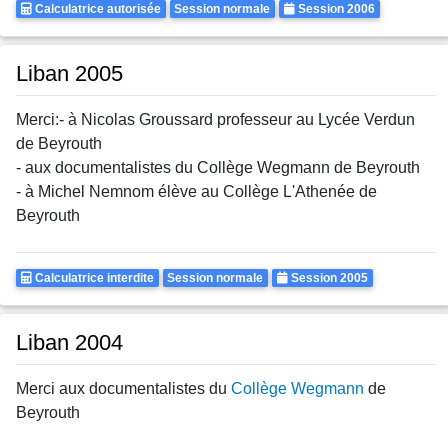
Calculatrice
Rattrapages
Annee
Calculatrice autorisée
Session normale
Session 2006
Autorisee
Liban 2005
Merci:- à Nicolas Groussard professeur au Lycée Verdun
de Beyrouth
- aux documentalistes du Collège Wegmann de Beyrouth
- à Michel Nemnom élève au Collège L'Athenée de
Beyrouth
Calculatrice
Rattrapages
Annee
Calculatrice interdite
Session normale
Session 2005
Autorisee
Liban 2004
Merci aux documentalistes du
Collège Wegmann
de
Beyrouth