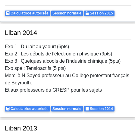
Calculatrice
Rattrapages
Annee
Calculatrice autorisée
Session normale
Session 2015
Autorisee
Liban 2014
Exo 1 : Du lait au yaourt (6pts)
Exo 2 : Les débuts de l'électron en physique (9pts)
Exo 3 : Quelques alcools de l'industrie chimique (5pts)
Exo spé : Tensioactifs (5 pts)
Merci à N.Sayed professeur au Collège protestant français
de Beyrouth.
Et aux professeurs du GRESP pour les sujets
Calculatrice
Rattrapages
Annee
Calculatrice autorisée
Session normale
Session 2014
Autorisee
Liban 2013