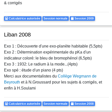
& corrigés
Calculatrice
Rattrapages
Annee
Calculatrice autorisée
Session normale
Session 2009
Autorisee
Liban 2008
Exo 1 : Découverte d'une exo-planète habitable (5,5pts)
Exo 2 : Détermination expérimentale du pKa d'un
indicateur coloré: le bleu de bromophénol (6,5pts)
Exo 3 : 1932: Le radium à la mode...(4pts)
Exo spé : étude d'un piano (4 pts)
Merci aux documentalistes du
Collège Wegmann de
Beyrouth
et à N.Groussard pour les sujets & corrigés, et
enfin à H.Soulami
Calculatrice
Rattrapages
Annee
Calculatrice autorisée
Session normale
Session 2008
Autorisee