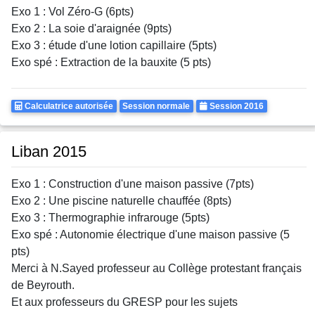
Exo 1 : Vol Zéro-G (6pts)
Exo 2 : La soie d'araignée (9pts)
Exo 3 : étude d'une lotion capillaire (5pts)
Exo spé : Extraction de la bauxite (5 pts)
Calculatrice
Rattrapages
Annee
Calculatrice autorisée
Session normale
Session 2016
Autorisee
Liban 2015
Exo 1 : Construction d'une maison passive (7pts)
Exo 2 : Une piscine naturelle chauffée (8pts)
Exo 3 : Thermographie infrarouge (5pts)
Exo spé : Autonomie électrique d'une maison passive (5
pts)
Merci à N.Sayed professeur au Collège protestant français
de Beyrouth.
Et aux professeurs du GRESP pour les sujets