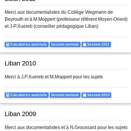
Merci aux documentalistes du Collège Wegmann de
Beyrouth et à M.Moppert (professeur référent Moyen-Orient)
et J-P.Xuereb (conseiller pédagogique Liban)
Calculatrice
Rattrapages
Annee
Calculatrice autorisée
Session normale
Session 2011
Autorisee
Liban 2010
Merci à J.P.Xuereb et M.Moppert pour les sujets
Calculatrice
Rattrapages
Annee
Calculatrice autorisée
Session normale
Session 2010
Autorisee
Liban 2009
Merci aux documentalistes et à N.Groussard pour les sujets