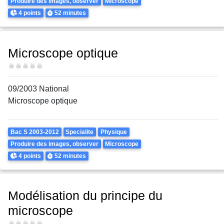
Produire des images, observer
Microscope
Points
Durée
4 points
52 minutes
Microscope optique
Difficulté
09/2003 National
Microscope optique
Theme
Bac S 2003-2012
Specialite
Physique
Produire des images, observer
Microscope
Points
Durée
4 points
52 minutes
Modélisation du principe du
microscope
Difficulté