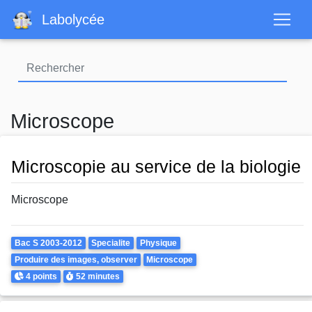
Aller
Labolycée
au
contenu
principal
Microscope
Microscopie au service de la biologie
Microscope
Theme
Bac S 2003-2012
Specialite
Physique
Produire des images, observer
Microscope
Points
Durée
4 points
52 minutes