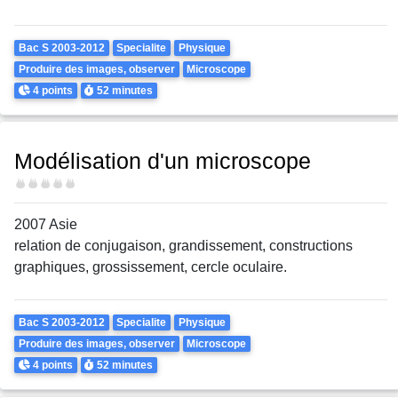
Theme
Bac S 2003-2012
Specialite
Physique
Produire des images, observer
Microscope
Points
Durée
4 points
52 minutes
Modélisation d'un microscope
Difficulté
2007 Asie
relation de conjugaison, grandissement, constructions
graphiques, grossissement, cercle oculaire.
Theme
Bac S 2003-2012
Specialite
Physique
Produire des images, observer
Microscope
Points
Durée
4 points
52 minutes