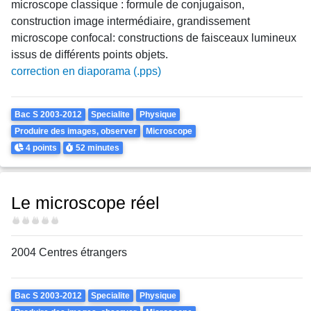
microscope classique : formule de conjugaison,
construction image intermédiaire, grandissement
microscope confocal: constructions de faisceaux lumineux
issus de différents points objets.
correction en diaporama (.pps)
Theme
Bac S 2003-2012
Specialite
Physique
Produire des images, observer
Microscope
Points
Durée
4 points
52 minutes
Le microscope réel
Difficulté
2004 Centres étrangers
Theme
Bac S 2003-2012
Specialite
Physique