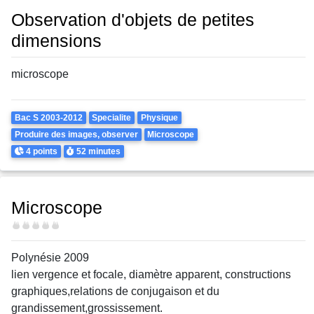
Observation d'objets de petites
dimensions
microscope
Theme
Bac S 2003-2012
Specialite
Physique
Produire des images, observer
Microscope
Points
Durée
4 points
52 minutes
Microscope
Difficulté
Polynésie 2009
lien vergence et focale, diamètre apparent, constructions
graphiques,relations de conjugaison et du
grandissement,grossissement.