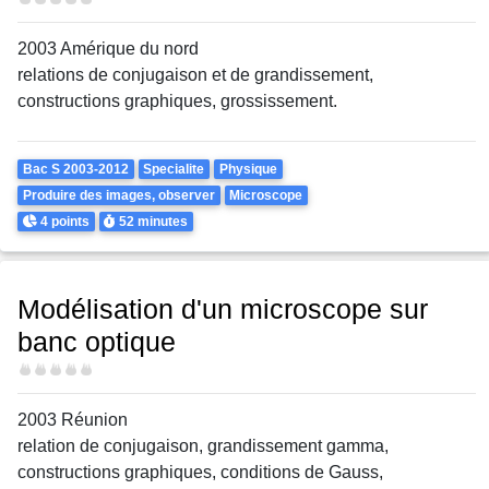
2003 Amérique du nord
relations de conjugaison et de grandissement,
constructions graphiques, grossissement.
Theme
Bac S 2003-2012
Specialite
Physique
Produire des images, observer
Microscope
Points
Durée
4 points
52 minutes
Modélisation d'un microscope sur
banc optique
Difficulté
2003 Réunion
relation de conjugaison, grandissement gamma,
constructions graphiques, conditions de Gauss,