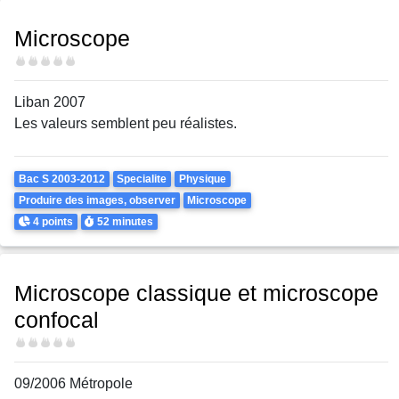
Microscope
Difficulté
Liban 2007
Les valeurs semblent peu réalistes.
Theme
Bac S 2003-2012
Specialite
Physique
Produire des images, observer
Microscope
Points
Durée
4 points
52 minutes
Microscope classique et microscope
confocal
Difficulté
09/2006 Métropole