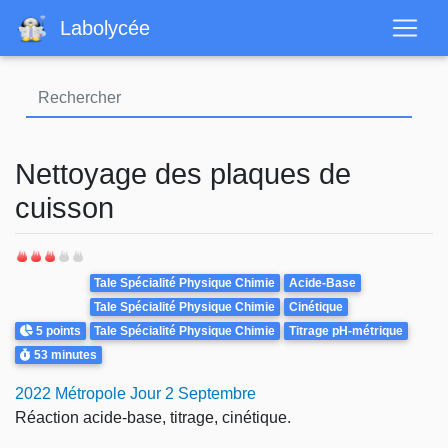
Aller
Labolycée
au
contenu
principal
Nettoyage des plaques de
cuisson
Theme
Tale Spécialité Physique Chimie
Acide-Base
Tale Spécialité Physique Chimie
Cinétique
Points
5 points
Tale Spécialité Physique Chimie
Titrage pH-métrique
Durée
53 minutes
2022 Métropole Jour 2 Septembre
Réaction acide-base, titrage, cinétique.