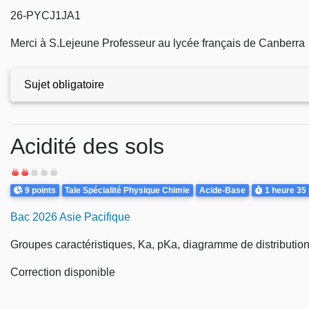
26-PYCJ1JA1
Merci à S.Lejeune Professeur au lycée français de Canberra
Sujet obligatoire
Exercices
Acidité des sols
Difficulté
Points
Theme
Durée
9 points
Tale Spécialité Physique Chimie
Acide-Base
1 heure
35
Bac 2026 Asie Pacifique
Groupes caractéristiques, Ka, pKa, diagramme de distribution,
Correction disponible