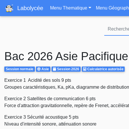
Navigation principa
Labolycée
Menu Thematique
Menu Géograph
Bac 2026 Asie Pacifique
Rattrapages
Centre
Annee
Calculatrice
Session normale
Asie
Session 2026
Calculatrice autorisée
d'examen
Autorisee
Body
Exercice 1 Acidité des sols 9 pts
Groupes caractéristiques, Ka, pKa, diagramme de distribution,
Exercice 2 Satellites de communication 6 pts
Force d'attraction gravitationnelle, repère de Frenet, accélérat
Exercice 3 Sécurité acoustique 5 pts
Niveau d'intensité sonore, atténuation sonore