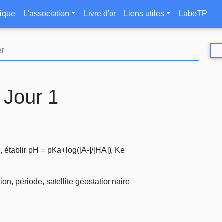
Aller
le
ique
L'association
Livre d'or
Liens utiles
LaboTP
au
contenu
principal
 Jour 1
 établir pH = pKa+log([A-]/[HA]), Ke
ion, période, satellite géostationnaire