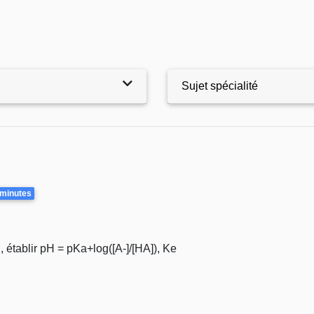
Sujet spécialité
 minutes
 établir pH = pKa+log([A-]/[HA]), Ke