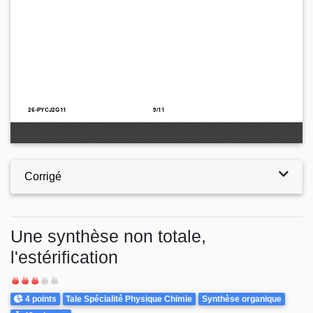
Corrigé
Une synthèse non totale,
l'estérification
Difficulté
Points
Theme
4 points
Tale Spécialité Physique Chimie
Synthèse organique