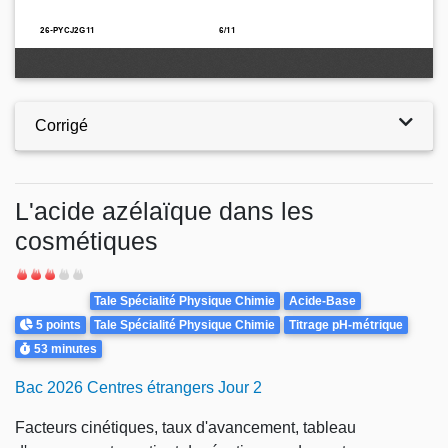
Corrigé
L'acide azélaïque dans les
cosmétiques
Difficulté
Theme
Tale Spécialité Physique Chimie
Acide-Base
Points
5 points
Tale Spécialité Physique Chimie
Titrage pH-métrique
Durée
53 minutes
Bac 2026 Centres étrangers Jour 2
Facteurs cinétiques, taux d'avancement, tableau