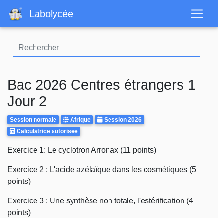
Aller
Labolycée
au
contenu
principal
Bac 2026 Centres étrangers 1
Jour 2
Rattrapages
Centre
Annee
Session normale
Afrique
Session 2026
Calculatrice
d'examen
Calculatrice autorisée
Autorisee
Body
Exercice 1: Le cyclotron Arronax (11 points)
Exercice 2 : L'acide azélaïque dans les cosmétiques (5
points)
Exercice 3 : Une synthèse non totale, l'estérification (4
points)