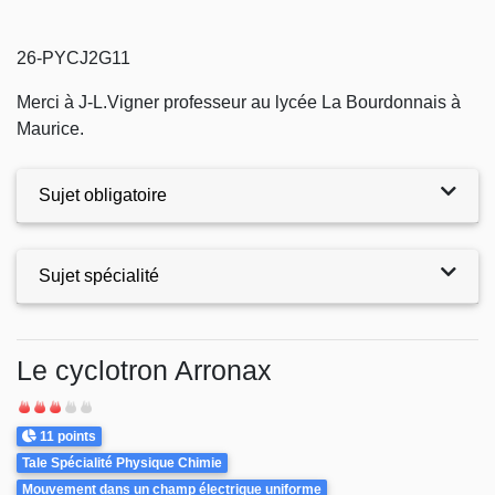
26-PYCJ2G11
Merci à J-L.Vigner professeur au lycée La Bourdonnais à
Maurice.
Sujet obligatoire
Sujet spécialité
Exercices
Le cyclotron Arronax
Difficulté
Points
11 points
Theme
Tale Spécialité Physique Chimie
Mouvement dans un champ électrique uniforme