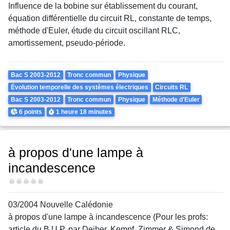
Influence de la bobine sur établissement du courant,
équation différentielle du circuit RL, constante de temps,
méthode d'Euler, étude du circuit oscillant RLC,
amortissement, pseudo-période.
Theme
Bac S 2003-2012
Tronc commun
Physique
Évolution temporelle des systèmes électriques
Circuits RL
Bac S 2003-2012
Tronc commun
Physique
Méthode d'Euler
Points
Durée
6 points
1 heure
18 minutes
à propos d'une lampe à
incandescence
Difficulté
03/2004 Nouvelle Calédonie
à propos d'une lampe à incandescence (Pour les profs:
article du B.U.P. par Deiber, Kempf, Zimmer & Simond de