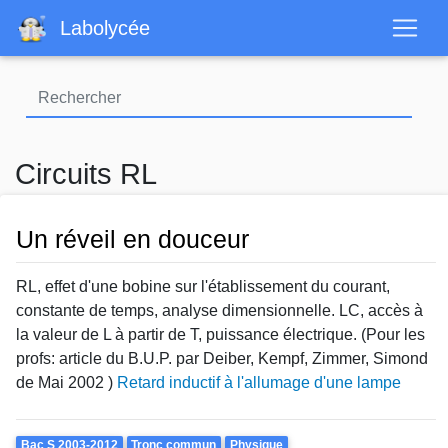
Aller
Labolycée
au
contenu
principal
Circuits RL
Un réveil en douceur
RL, effet d'une bobine sur l'établissement du courant,
constante de temps, analyse dimensionnelle. LC, accès à
la valeur de L à partir de T, puissance électrique. (Pour les
profs: article du B.U.P. par Deiber, Kempf, Zimmer, Simond
de Mai 2002 )
Retard inductif à l'allumage d'une lampe
Theme
Bac S 2003-2012
Tronc commun
Physique