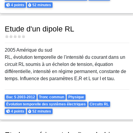
Points
Durée
4 points
52 minutes
Etude d'un dipole RL
Difficulté
2005 Amérique du sud
RL, évolution temporelle de l'intensité du courant dans un
circuit RL soumis à un échelon de tension, équation
différentielle, intensité en régime permanent, constante de
temps. Influence des paramètres E,R et L sur I et tau.
Theme
Bac S 2003-2012
Tronc commun
Physique
Évolution temporelle des systèmes électriques
Circuits RL
Points
Durée
4 points
52 minutes