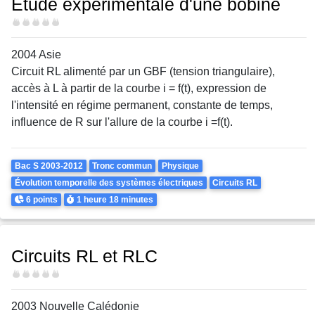
Etude expérimentale d'une bobine
Difficulté
2004 Asie
Circuit RL alimenté par un GBF (tension triangulaire),
accès à L à partir de la courbe i = f(t), expression de
l'intensité en régime permanent, constante de temps,
influence de R sur l'allure de la courbe i =f(t).
Theme
Bac S 2003-2012
Tronc commun
Physique
Évolution temporelle des systèmes électriques
Circuits RL
Points
Durée
6 points
1 heure
18 minutes
Circuits RL et RLC
Difficulté
2003 Nouvelle Calédonie