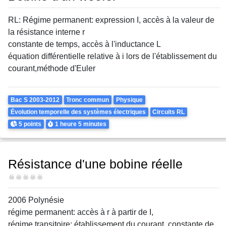
RL: Régime permanent: expression I, accès à la valeur de
la résistance interne r
constante de temps, accès à l'inductance L
équation différentielle relative à i lors de l'établissement du
courant,méthode d'Euler
Theme
Bac S 2003-2012
Tronc commun
Physique
Évolution temporelle des systèmes électriques
Circuits RL
Points
Durée
5 points
1 heure
5 minutes
Résistance d'une bobine réelle
Difficulté
2006 Polynésie
régime permanent: accès à r à partir de I,
régime transitoire: établissement du courant, constante de