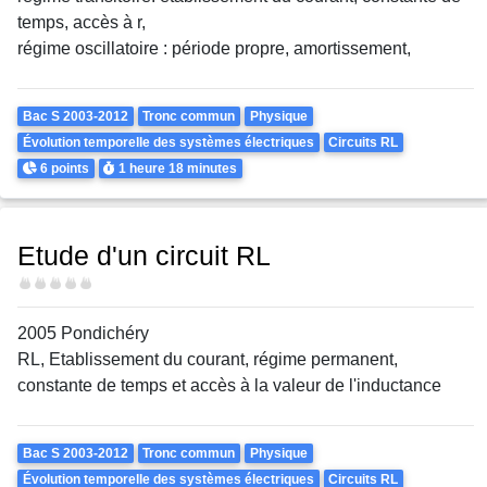
temps, accès à r,
régime oscillatoire : période propre, amortissement,
Theme
Bac S 2003-2012
Tronc commun
Physique
Évolution temporelle des systèmes électriques
Circuits RL
Points
Durée
6 points
1 heure
18 minutes
Etude d'un circuit RL
Difficulté
2005 Pondichéry
RL, Etablissement du courant, régime permanent,
constante de temps et accès à la valeur de l'inductance
Theme
Bac S 2003-2012
Tronc commun
Physique
Évolution temporelle des systèmes électriques
Circuits RL