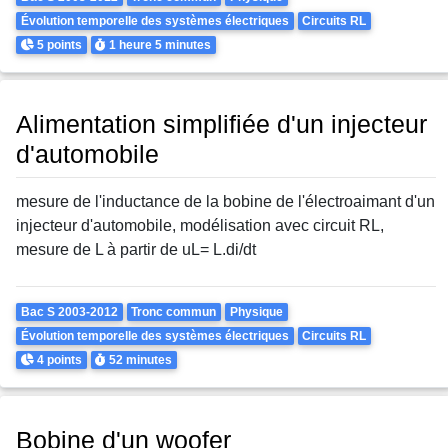
Évolution temporelle des systèmes électriques
Circuits RL
Points
Durée
5 points
1 heure
5 minutes
Alimentation simplifiée d'un injecteur
d'automobile
mesure de l'inductance de la bobine de l'électroaimant d'un
injecteur d'automobile, modélisation avec circuit RL,
mesure de L à partir de uL= L.di/dt
Theme
Bac S 2003-2012
Tronc commun
Physique
Évolution temporelle des systèmes électriques
Circuits RL
Points
Durée
4 points
52 minutes
Bobine d'un woofer