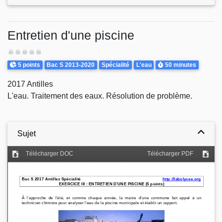
Entretien d'une piscine
Difficulté
Points
Theme
Durée
5 points
Bac S 2013-2020
Spécialité
L'eau
50 minutes
2017 Antilles
L'eau. Traitement des eaux. Résolution de problème.
Sujet