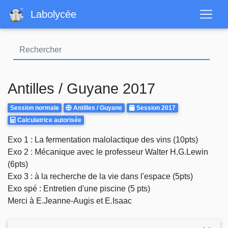
Aller
Labolycée
au
contenu
principal
Antilles / Guyane 2017
Rattrapages
Centre
Annee
Session normale
Antilles / Guyane
Session 2017
Calculatrice
d'examen
Calculatrice autorisée
Autorisee
Body
Exo 1 : La fermentation malolactique des vins (10pts)
Exo 2 : Mécanique avec le professeur Walter H.G.Lewin
(6pts)
Exo 3 : à la recherche de la vie dans l'espace (5pts)
Exo spé : Entretien d'une piscine (5 pts)
Merci à E.Jeanne-Augis et E.Isaac