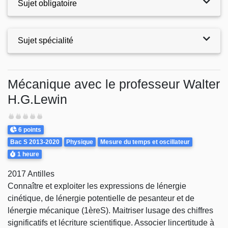
Sujet obligatoire
Sujet spécialité
Exercices
Mécanique avec le professeur Walter
H.G.Lewin
Difficulté
Points
6 points
Theme
Bac S 2013-2020
Physique
Mesure du temps et oscillateur
Durée
1 heure
2017 Antilles
Connaître et exploiter les expressions de lénergie
cinétique, de lénergie potentielle de pesanteur et de
lénergie mécanique (1èreS). Maitriser lusage des chiffres
significatifs et lécriture scientifique. Associer lincertitude à