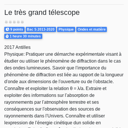
Le très grand télescope
Difficulté
Points
Theme
9 points
Bac S 2013-2020
Physique
Ondes et matière
Durée
1 heure
30 minutes
2017 Antilles
Physique: Pratiquer une démarche expérimentale visant à
étudier ou utiliser le phénomène de diffraction dans le cas
des ondes lumineuses. Savoir que l'importance du
phénomène de diffraction est liée au rapport de la longueur
d'onde aux dimensions de l'ouverture ou de l'obstacle.
Connaître et exploiter la relation θ = λ/a. Extraire et
exploiter des informations sur l'absorption de
rayonnements par l'atmosphère terrestre et ses
conséquences sur l'observation des sources de
rayonnements dans l'Univers. Connaître et utiliser
lexpression de l'énergie cinétique dun solide en