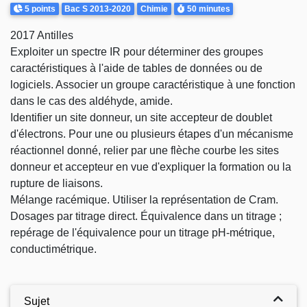
Points
Theme
Durée
5 points
Bac S 2013-2020
Chimie
50 minutes
2017 Antilles
Exploiter un spectre IR pour déterminer des groupes
caractéristiques à l'aide de tables de données ou de
logiciels. Associer un groupe caractéristique à une fonction
dans le cas des aldéhyde, amide.
Identifier un site donneur, un site accepteur de doublet
d'électrons. Pour une ou plusieurs étapes d'un mécanisme
réactionnel donné, relier par une flèche courbe les sites
donneur et accepteur en vue d'expliquer la formation ou la
rupture de liaisons.
Mélange racémique. Utiliser la représentation de Cram.
Dosages par titrage direct. Équivalence dans un titrage ;
repérage de l'équivalence pour un titrage pH-métrique,
conductimétrique.
Sujet