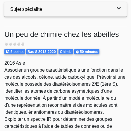
Sujet spécialité
Exercices
Un peu de chimie chez les abeilles
Difficulté
Points
Theme
Durée
5 points
Bac S 2013-2020
Chimie
50 minutes
2016 Asie
Associer un groupe caractéristique à une fonction dans le
cas des alcools, cétone, acide carboxylique. Prévoir si une
molécule possède des diastéréoisomères Z/E (1ère S).
Identifier les atomes de carbone asymétriques d'une
molécule donnée. À partir d'un modèle moléculaire ou
d'une représentation reconnaître si des molécules sont
identiques, énantiomères ou diastéréoisomères.
Exploiter un spectre IR pour déterminer des groupes
caractéristiques à l'aide de tables de données ou de