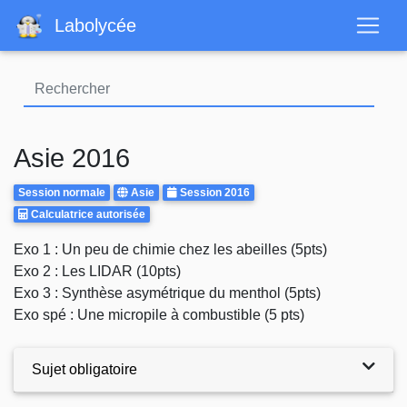
Aller
Labolycée
au
contenu
principal
Asie 2016
Rattrapages
Centre
Annee
Session normale
Asie
Session 2016
Calculatrice
d'examen
Calculatrice autorisée
Autorisee
Body
Exo 1 : Un peu de chimie chez les abeilles (5pts)
Exo 2 : Les LIDAR (10pts)
Exo 3 : Synthèse asymétrique du menthol (5pts)
Exo spé : Une micropile à combustible (5 pts)
Sujet obligatoire