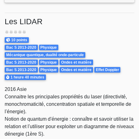
Les LIDAR
Difficulté
Points
10 points
Theme
Bac S 2013-2020
Physique
Mécanique quantique, dualité onde-particule
Bac S 2013-2020
Physique
Ondes et matière
Bac S 2013-2020
Physique
Ondes et matière
Effet Doppler
Durée
1 heure
40 minutes
2016 Asie
Connaitre les principales propriétés du laser (directivité,
monochromaticité, concentration spatiale et temporelle de
l'énergie).
Notion de quantum d'énergie : connaître et savoir utiliser la
relation et l'utiliser pour exploiter un diagramme de niveaux
dénergie (1ère S).