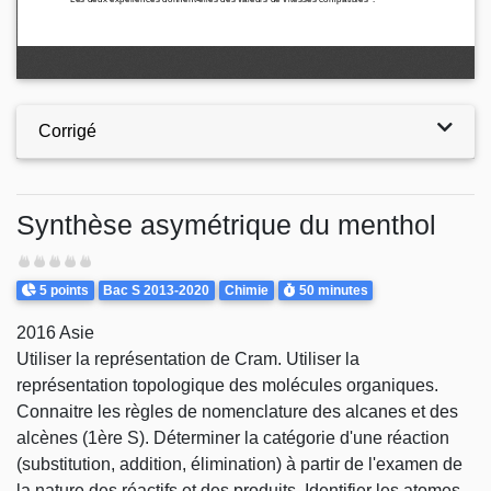
Corrigé
Synthèse asymétrique du menthol
Difficulté
Points
Theme
Durée
5 points
Bac S 2013-2020
Chimie
50 minutes
2016 Asie
Utiliser la représentation de Cram. Utiliser la
représentation topologique des molécules organiques.
Connaitre les règles de nomenclature des alcanes et des
alcènes (1ère S). Déterminer la catégorie d'une réaction
(substitution, addition, élimination) à partir de l'examen de
la nature des réactifs et des produits. Identifier les atomes