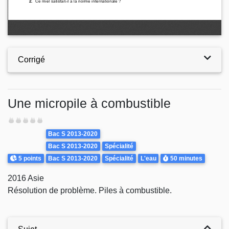
Corrigé
Une micropile à combustible
Difficulté
Theme
Bac S 2013-2020
Bac S 2013-2020
Spécialité
Points
Durée
5 points
Bac S 2013-2020
Spécialité
L'eau
50 minutes
2016 Asie
Résolution de problème. Piles à combustible.