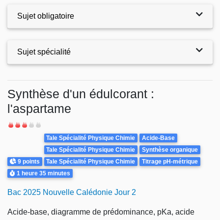
Sujet obligatoire
Sujet spécialité
Exercices
Synthèse d'un édulcorant :
l'aspartame
Difficulté
Theme
Tale Spécialité Physique Chimie
Acide-Base
Tale Spécialité Physique Chimie
Synthèse organique
Points
9 points
Tale Spécialité Physique Chimie
Titrage pH-métrique
Durée
1 heure
35 minutes
Bac 2025 Nouvelle Calédonie Jour 2
Acide-base, diagramme de prédominance, pKa, acide