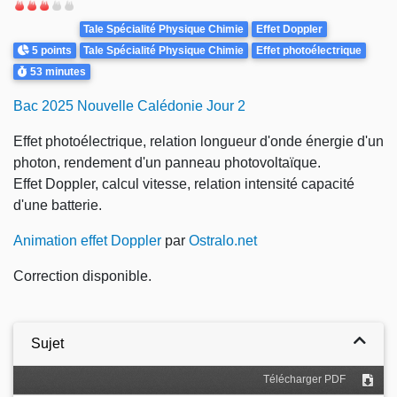
Difficulté
Theme
Tale Spécialité Physique Chimie
Effet Doppler
Points
5 points
Tale Spécialité Physique Chimie
Effet photoélectrique
Durée
53 minutes
Bac 2025 Nouvelle Calédonie Jour 2
Effet photoélectrique, relation longueur d'onde énergie d'un
photon, rendement d'un panneau photovoltaïque.
Effet Doppler, calcul vitesse, relation intensité capacité
d'une batterie.
Animation effet Doppler
par
Ostralo.net
Correction disponible.
Sujet