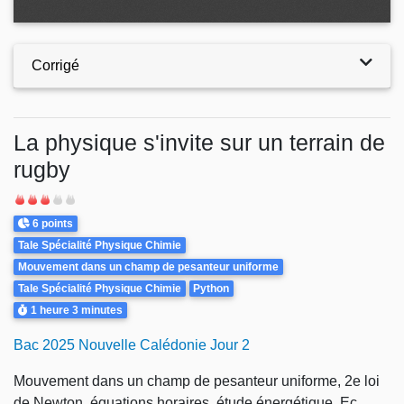
Corrigé
La physique s'invite sur un terrain de
rugby
Difficulté
Points
6 points
Theme
Tale Spécialité Physique Chimie
Mouvement dans un champ de pesanteur uniforme
Tale Spécialité Physique Chimie
Python
Durée
1 heure
3 minutes
Bac 2025 Nouvelle Calédonie Jour 2
Mouvement dans un champ de pesanteur uniforme, 2e loi
de Newton, équations horaires, étude énergétique, Ec,