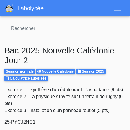
Aller
Labolycée
au
contenu
principal
Bac 2025 Nouvelle Calédonie
Jour 2
Rattrapages
Centre
Annee
Session normale
Nouvelle Caledonie
Session 2025
Calculatrice
d'examen
Calculatrice autorisée
Autorisee
Body
Exercice 1 : Synthèse d'un édulcorant : l'aspartame (9 pts)
Exercice 2 : La physique s'invite sur un terrain de rugby (6
pts)
Exercice 3 : Installation d'un panneau routier (5 pts)
25-PYCJ2NC1