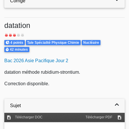
Corrigé
datation
Difficulté
Points
Theme
4 points
Tale Spécialité Physique Chimie
Nucléaire
Durée
42 minutes
Bac 2026 Asie Pacifique Jour 2
datation méthode rubidium-strontium.
Correction disponible.
Sujet