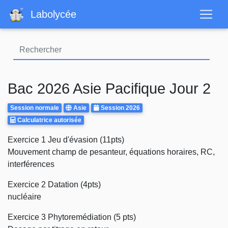
Aller
Labolycée
au
contenu
principal
Bac 2026 Asie Pacifique Jour 2
Rattrapages
Centre
Annee
Session normale
Asie
Session 2026
Calculatrice
d'examen
Calculatrice autorisée
Autorisee
Body
Exercice 1 Jeu d'évasion (11pts)
Mouvement champ de pesanteur, équations horaires, RC,
interférences
Exercice 2 Datation (4pts)
nucléaire
Exercice 3 Phytoremédiation (5 pts)