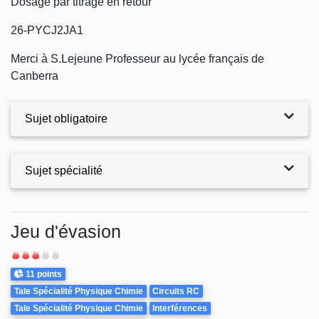
Dosage par titrage en retour
26-PYCJ2JA1
Merci à S.Lejeune Professeur au lycée français de
Canberra
Sujet obligatoire
Sujet spécialité
Exercices
Jeu d'évasion
Difficulté
Points
11 points
Theme
Tale Spécialité Physique Chimie
Circuits RC
Tale Spécialité Physique Chimie
Interférences