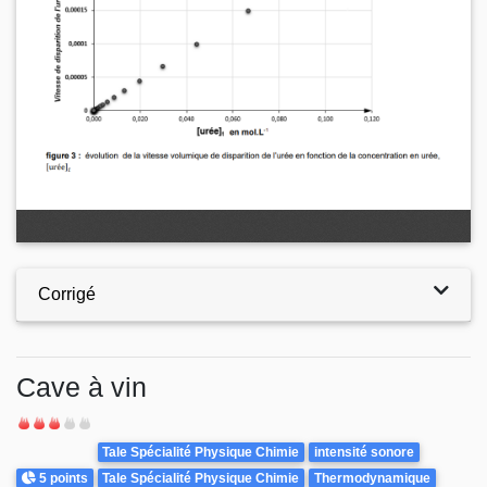
Corrigé
Cave à vin
Difficulté
Theme
Tale Spécialité Physique Chimie
intensité sonore
Points
5 points
Tale Spécialité Physique Chimie
Thermodynamique