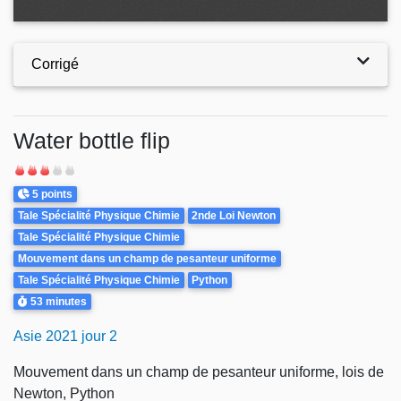
Corrigé
Water bottle flip
Difficulté
Points
5 points
Theme
Tale Spécialité Physique Chimie
2nde Loi Newton
Tale Spécialité Physique Chimie
Mouvement dans un champ de pesanteur uniforme
Tale Spécialité Physique Chimie
Python
Durée
53 minutes
Asie 2021 jour 2
Mouvement dans un champ de pesanteur uniforme, lois de
Newton, Python