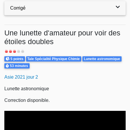
Corrigé
Une lunette d'amateur pour voir des
étoiles doubles
Difficulté
Points
Theme
5 points
Tale Spécialité Physique Chimie
Lunette astronomique
Durée
53 minutes
Asie 2021 jour 2
Lunette astronomique
Correction disponible.
Video