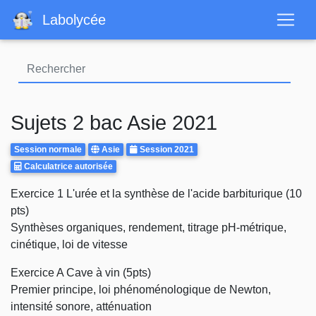
Aller
Labolycée
au
contenu
principal
Sujets 2 bac Asie 2021
Rattrapages
Centre
Annee
Session normale
Asie
Session 2021
Calculatrice
d'examen
Calculatrice autorisée
Autorisee
Body
Exercice 1 L'urée et la synthèse de l'acide barbiturique (10
pts)
Synthèses organiques, rendement, titrage pH-métrique,
cinétique, loi de vitesse
Exercice A Cave à vin (5pts)
Premier principe, loi phénoménologique de Newton,
intensité sonore, atténuation