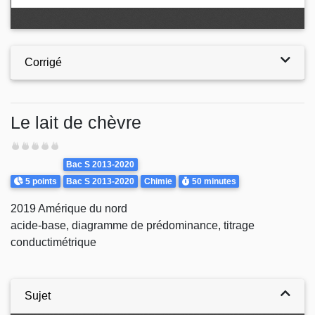
Corrigé
Le lait de chèvre
Difficulté
Theme
Bac S 2013-2020
Points
Durée
5 points
Bac S 2013-2020
Chimie
50 minutes
2019 Amérique du nord
acide-base, diagramme de prédominance, titrage
conductimétrique
Sujet