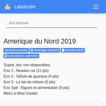
Aller
Labolycée
au
contenu
principal
Amerique du Nord 2019
Rattrapages
Centre
Annee
Session normale
Amerique du Nord
Session 2019
Calculatrice
d'examen
Calculatrice autorisée
Autorisee
Body
Sujets .doc non disponibles.
Exo 1 : Newton car (11 pts)
Exo 2 : Gélule de guarana (4 pts)
Exo 3 : Le lait de chèvre (5 pts)
Exo Spé : Algues et alimentation (5 pts)
Merci à Mme Gardet