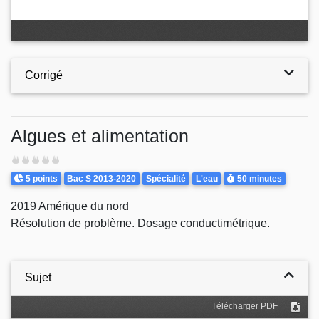
Corrigé
Algues et alimentation
Difficulté
Points
Theme
Durée
5 points
Bac S 2013-2020
Spécialité
L'eau
50 minutes
2019 Amérique du nord
Résolution de problème. Dosage conductimétrique.
Sujet